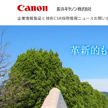
こ
の
ペ
ー
企業情報
製品と技術
CSR
採用情報
ニュース
お問い
ジ
の
本
文
へ
移
動
し
ま
す