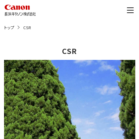
こ
の
ペ
ー
ジ
トップ
CSR
の
本
文
へ
CSR
移
動
し
ま
す